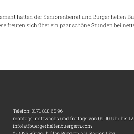
ment hatten der Seniorenbeirat und Bürger helfen Bü
 freuten sich über ein paar schöne Stunden bei nett
Telefon: 0171 818 66 96
montags, mittwochs und freitags von 09:00 Uhr bis 12
info(at)buergerhelfenbuergern.com
© 2025 Bürger helfen Bürgern e.V. Region Linz