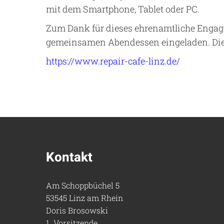
mit dem Smartphone, Tablet oder PC.
Zum Dank für dieses ehrenamtliche Engage
gemeinsamen Abendessen eingeladen. Diese
https://www.repair-cafe-linz.de/
Kontakt
Am Schoppbüchel 5
53545 Linz am Rhein
Doris Brosowski
1. Vorsitzende