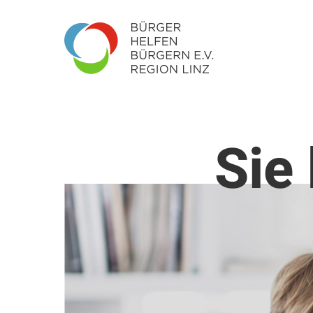

Sie