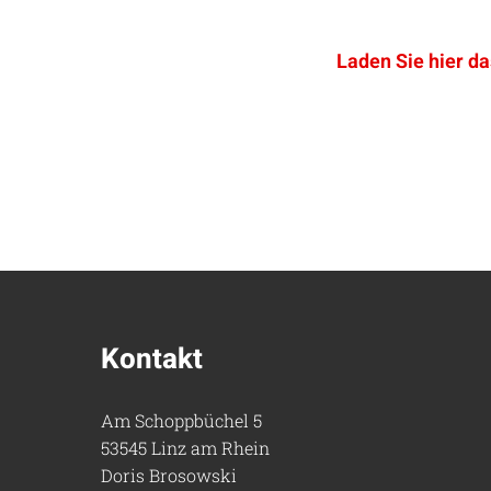
Laden Sie hier d
Kontakt
Am Schoppbüchel 5
53545 Linz am Rhein
Doris Brosowski