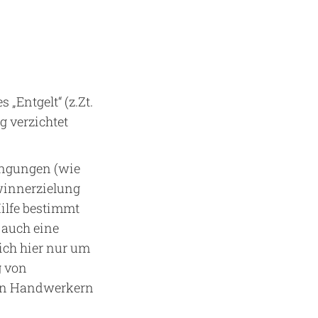
„Entgelt“ (z.Zt.
g verzichtet
ingungen (wie
ewinnerzielung
Hilfe bestimmt
 auch eine
sich hier nur um
g von
 von Handwerkern