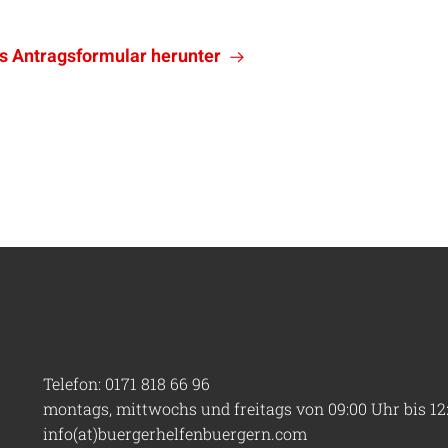
as Antragsformular herunter

Telefon: 0171 818 66 96
montags, mittwochs und freitags von 09:00 Uhr bis 12
info(at)buergerhelfenbuergern.com