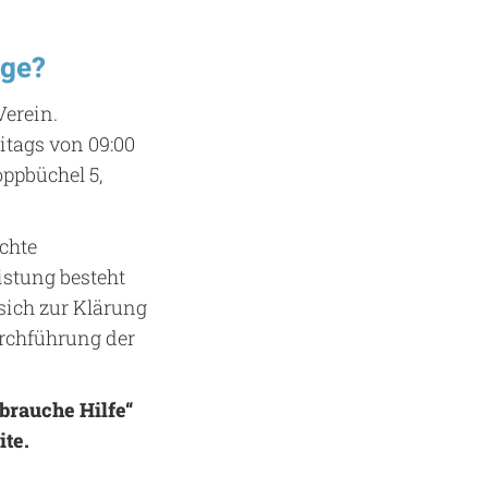
ige?
Verein.
itags von 09:00
oppbüchel 5,
chte
istung besteht
 sich zur Klärung
urchführung der
 brauche Hilfe“
ite.