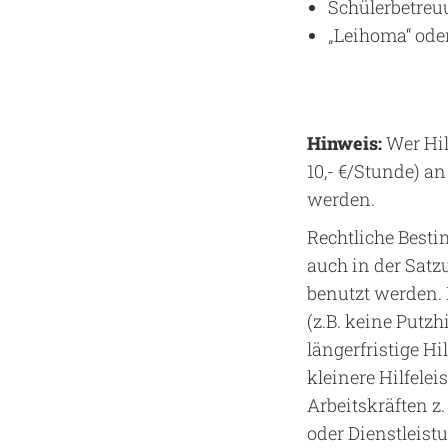
Schülerbetreu
„Leihoma“ oder
Hinweis:
Wer Hil
10,- €/Stunde) an
werden.
Rechtliche Best
auch in der Satz
benutzt werden. 
(z.B. keine Putz
längerfristige Hi
kleinere Hilfele
Arbeitskräften z
oder Dienstlei