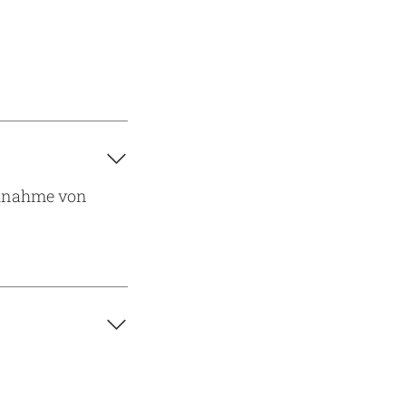

ilnahme von
